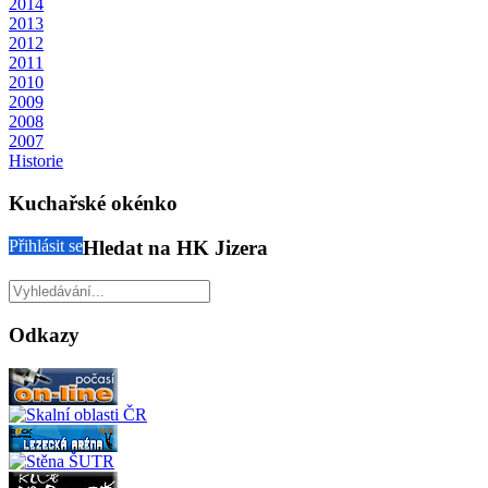
2014
2013
2012
2011
2010
2009
2008
2007
Historie
Kuchařské okénko
Přihlásit se
Hledat na HK Jizera
Odkazy