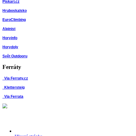
Piskari.cz
Hruboskalsko
EuroClimbing
Alpinist
Horyinfo
Horydoly
Svět Outdooru
Ferráty
Via Ferraty.cz
Klettersteig
Via Ferrata