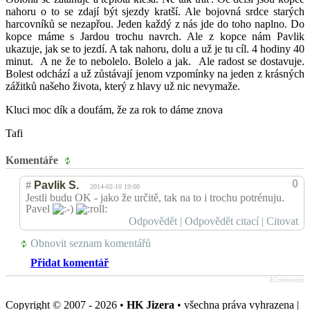
nahoru o to se zdají být sjezdy kratší. Ale bojovná srdce starých
harcovníků se nezapřou. Jeden každý z nás jde do toho naplno. Do
kopce máme s Jardou trochu navrch. Ale z kopce nám Pavlik
ukazuje, jak se to jezdí. A tak nahoru, dolu a už je tu cíl. 4 hodiny 40
minut. A ne že to nebolelo. Bolelo a jak. Ale radost se dostavuje.
Bolest odchází a už zůstávají jenom vzpomínky na jeden z krásných
zážitků našeho života, který z hlavy už nic nevymaže.
Kluci moc dík a doufám, že za rok to dáme znova
Tafi
Komentáře
0
#
Pavlik S.
2014-02-10 19:00
Jestli budu OK - jako že určitě, tak na to i trochu potrénuju.
Pavel
Odpovědět
|
Odpovědět citací
|
Citovat
Obnovit seznam komentářů
Přidat komentář
JComments
Copyright © 2007 - 2026 •
HK Jizera
• všechna práva vyhrazena |