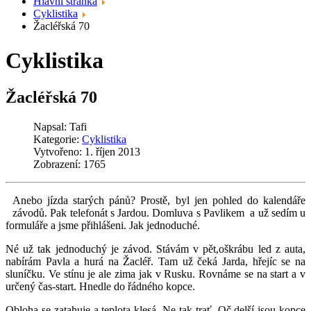
Hlavní stránka
Cyklistika
Žacléřská 70
Cyklistika
Žacléřská 70
Napsal:
Tafi
Kategorie:
Cyklistika
Vytvořeno: 1. říjen 2013
Zobrazení: 1765
Anebo jízda starých pánů? Prostě, byl jen pohled do kalendáře
závodů. Pak telefonát s Jardou. Domluva s Pavlikem a už sedím u
formuláře a jsme přihlášeni. Jak jednoduché.
Né už tak jednoduchý je závod. Stávám v pět,oškrábu led z auta,
nabírám Pavla a hurá na Žacléř. Tam už čeká Jarda, hřejíc se na
sluníčku. Ve stínu je ale zima jak v Rusku. Rovnáme se na start a v
určený čas-start. Hnedle do řádného kopce.
Obloha se zatahuje a teplota klesá. Ne tak trať. Oč delší jsou kopce