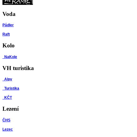
Voda
Pádler
Raft
Kolo
NaKole
VH turistika
Alpy
Turistika
KČT
Lezení
ČHS
Lezec