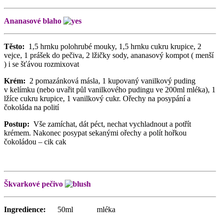
Ananasové blaho
Těsto:
1,5 hrnku polohrubé mouky, 1,5 hrnku cukru krupice, 2
vejce, 1 prášek do pečiva, 2 lžičky sody, ananasový kompot ( menší
) i se šťávou rozmixovat
Krém:
2 pomazánková másla, 1 kupovaný vanilkový puding
v kelímku (nebo uvařit půl vanilkového pudingu ve 200ml mléka), 1
lžíce cukru krupice, 1 vanilkový cukr. Ořechy na posypání a
čokoláda na polití
Postup:
Vše zamíchat, dát péct, nechat vychladnout a potřít
krémem. Nakonec posypat sekanými ořechy a polít hořkou
čokoládou – cik cak
Škvarkové pečivo
Ingredience:
50ml mléka