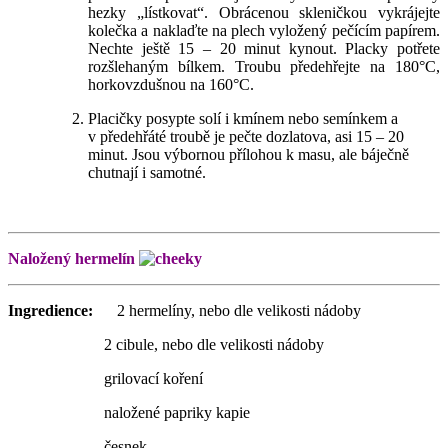
hezky „lístkovat“. Obrácenou skleničkou vykrájejte
kolečka a naklaďte na plech vyložený pečícím papírem.
Nechte ještě 15 – 20 minut kynout. Placky potřete
rozšlehaným bílkem. Troubu předehřejte na 180°C,
horkovzdušnou na 160°C.
Placičky posypte solí i kmínem nebo semínkem a
v předehřáté troubě je pečte dozlatova, asi 15 – 20
minut. Jsou výbornou přílohou k masu, ale báječně
chutnají i samotné.
Naložený hermelín
Ingredience:
2 hermelíny, nebo dle velikosti nádoby
2 cibule, nebo dle velikosti nádoby
grilovací koření
naložené papriky kapie
česnek