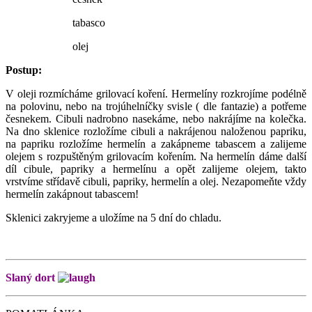
tabasco
olej
Postup:
V oleji rozmícháme grilovací koření. Hermelíny rozkrojíme podélně
na polovinu, nebo na trojúhelníčky svisle ( dle fantazie) a potřeme
česnekem. Cibuli nadrobno nasekáme, nebo nakrájíme na kolečka.
Na dno sklenice rozložíme cibuli a nakrájenou naloženou papriku,
na papriku rozložíme hermelín a zakápneme tabascem a zalijeme
olejem s rozpuštěným grilovacím kořením. Na hermelín dáme další
díl cibule, papriky a hermelínu a opět zalijeme olejem, takto
vrstvíme střídavě cibuli, papriky, hermelín a olej. Nezapomeňte vždy
hermelín zakápnout tabascem!
Sklenici zakryjeme a uložíme na 5 dní do chladu.
Slaný dort