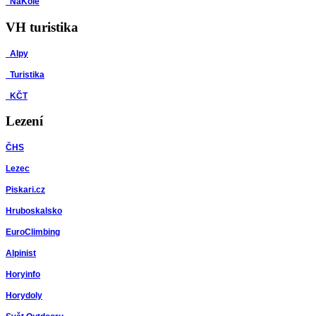
NaKole
VH turistika
Alpy
Turistika
KČT
Lezení
ČHS
Lezec
Piskari.cz
Hruboskalsko
EuroClimbing
Alpinist
Horyinfo
Horydoly