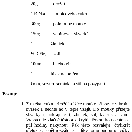
20g droždí
1 lžička krupicového cukru
300g polohrubé mouky
150g vepřových škvarků
1 žloutek
½ lžičky soli
100ml bílého vína
1 bílek na potření
kmín, sezam. semínka a sůl na posypání
Postup:
Z mléka, cukru, droždí a lžíce mouky připravte v hrnku
kvásek a nechte ho v teple vzejít. Do mouky přidejte
škvarky ( pokrájené ), žloutek, sůl, kvásek a víno.
Vypracujte vláčné těsto a zakryté utěrkou ho nechte asi
půl hodiny nakynout. Pak těsto rozválejte, čtyřikrát
přeložte a opět rozválejte – díky tomu budou placičky