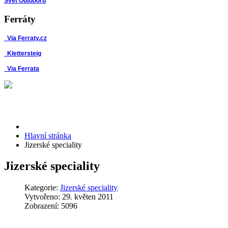
Svět Outdooru
Ferráty
Via Ferraty.cz
Klettersteig
Via Ferrata
Hlavní stránka
Jizerské speciality
Jizerské speciality
Kategorie:
Jizerské speciality
Vytvořeno: 29. květen 2011
Zobrazení: 5096