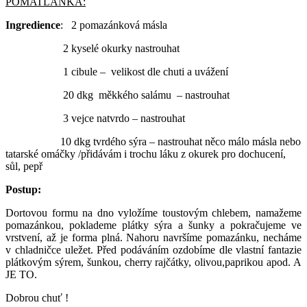
POMATLÁNKA:
Ingredience
: 2 pomazánková másla
2 kyselé okurky nastrouhat
1 cibule – velikost dle chuti a uvážení
20 dkg měkkého salámu – nastrouhat
3 vejce natvrdo – nastrouhat
10 dkg tvrdého sýra – nastrouhat něco málo másla nebo
tatarské omáčky /přidávám i trochu láku z okurek pro dochucení,
sůl, pepř
Postup:
Dortovou formu na dno vyložíme toustovým chlebem, namažeme
pomazánkou, poklademe plátky sýra a šunky a pokračujeme ve
vrstvení, až je forma plná. Nahoru navršíme pomazánku, necháme
v chladničce uležet. Před podáváním ozdobíme dle vlastní fantazie
plátkovým sýrem, šunkou, cherry rajčátky, olivou,paprikou apod. A
JE TO.
Dobrou chuť !