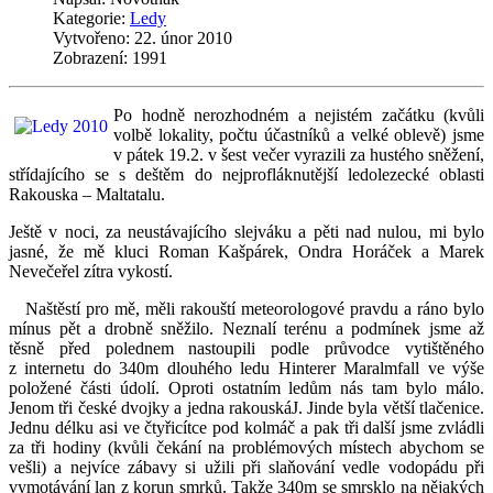
Kategorie:
Ledy
Vytvořeno: 22. únor 2010
Zobrazení: 1991
Po hodně nerozhodném a nejistém začátku (kvůli
volbě lokality, počtu účastníků a velké oblevě) jsme
v pátek 19.2. v šest večer vyrazili za hustého sněžení,
střídajícího se s deštěm do nejprofláknutější ledolezecké oblasti
Rakouska – Maltatalu.
Ještě v noci, za neustávajícího slejváku a pěti nad nulou, mi bylo
jasné, že mě kluci Roman Kašpárek, Ondra Horáček a Marek
Nevečeřel zítra vykostí.
Naštěstí pro mě, měli rakouští meteorologové pravdu a ráno bylo
mínus pět a drobně sněžilo. Neznalí terénu a podmínek jsme až
těsně před polednem nastoupili podle průvodce vytištěného
z internetu do 340m dlouhého ledu Hinterer Maralmfall ve výše
položené části údolí. Oproti ostatním ledům nás tam bylo málo.
Jenom tři české dvojky a jedna rakouskáJ. Jinde byla větší tlačenice.
Jednu délku asi ve čtyřicítce pod kolmáč a pak tři další jsme zvládli
za tři hodiny (kvůli čekání na problémových místech abychom se
vešli) a nejvíce zábavy si užili při slaňování vedle vodopádu při
vymotávání lan z korun smrků. Takže 340m se smrsklo na nějakých