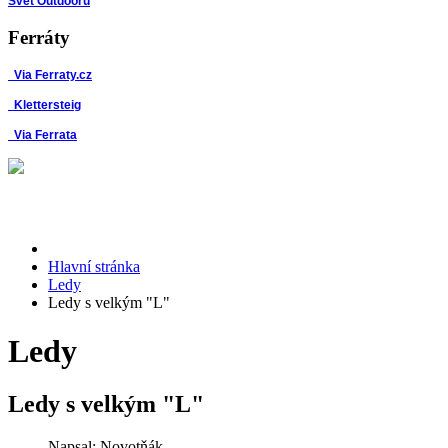
Svět Outdooru
Ferráty
Via Ferraty.cz
Klettersteig
Via Ferrata
Hlavní stránka
Ledy
Ledy s velkým "L"
Ledy
Ledy s velkým "L"
Napsal:
Novotňák