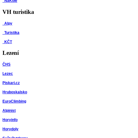
NaKole
VH turistika
Alpy
Turistika
KČT
Lezení
ČHS
Lezec
Piskari.cz
Hruboskalsko
EuroClimbing
Alpinist
Horyinfo
Horydoly