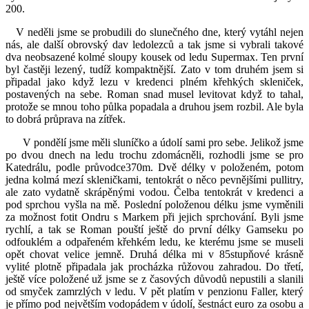
200.
V neděli jsme se probudili do slunečného dne, který vytáhl nejen
nás, ale další obrovský dav ledolezců a tak jsme si vybrali takové
dva neobsazené kolmé sloupy kousek od ledu Supermax. Ten první
byl častěji lezený, tudíž kompaktnější. Zato v tom druhém jsem si
připadal jako když lezu v kredenci plném křehkých skleniček,
postavených na sebe. Roman snad musel levitovat když to tahal,
protože se mnou toho půlka popadala a druhou jsem rozbil. Ale byla
to dobrá průprava na zítřek.
V pondělí jsme měli sluníčko a údolí sami pro sebe. Jelikož jsme
po dvou dnech na ledu trochu zdomácněli, rozhodli jsme se pro
Katedrálu, podle průvodce370m. Dvě délky v položeném, potom
jedna kolmá mezí skleničkami, tentokrát o něco pevnějšími pullitry,
ale zato vydatně skrápěnými vodou. Čelba tentokrát v kredenci a
pod sprchou vyšla na mě. Poslední položenou délku jsme vyměnili
za možnost fotit Ondru s Markem při jejich sprchování. Byli jsme
rychlí, a tak se Roman pouští ještě do první délky Gamseku po
odfouklém a odpařeném křehkém ledu, ke kterému jsme se museli
opět chovat velice jemně. Druhá délka mi v 85stupňové krásně
vylité plotně připadala jak procházka růžovou zahradou. Do třetí,
ještě více položené už jsme se z časových důvodů nepustili a slanili
od smyček zamrzlých v ledu. V pět platím v penzionu Faller, který
je přímo pod největším vodopádem v údolí, šestnáct euro za osobu a