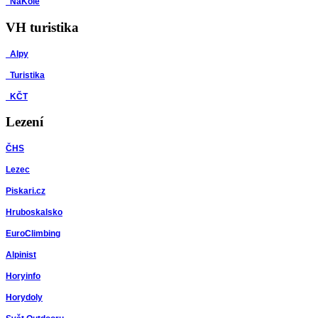
NaKole
VH turistika
Alpy
Turistika
KČT
Lezení
ČHS
Lezec
Piskari.cz
Hruboskalsko
EuroClimbing
Alpinist
Horyinfo
Horydoly