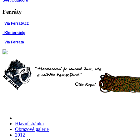
Svět Outdooru
Ferráty
Via Ferraty.cz
Klettersteig
Via Ferrata
Hlavní stránka
Obrazové galerie
2012